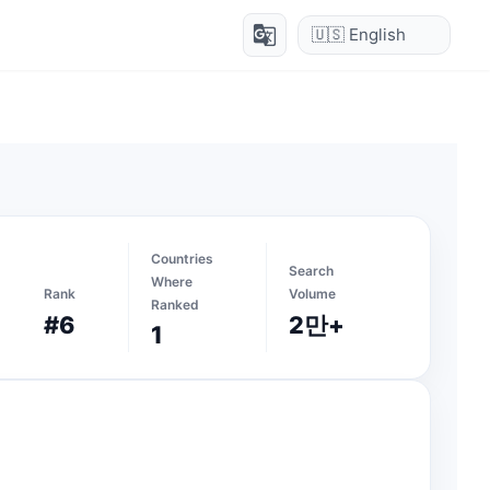
g_translate
Countries
Search
Where
Rank
Volume
Ranked
#6
2만+
1