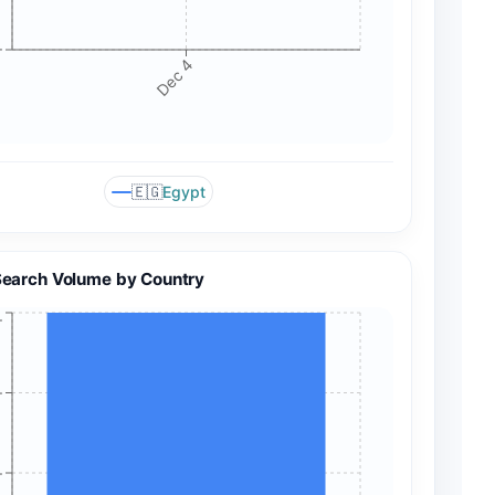
+
Dec 4
🇪🇬
Egypt
Search Volume by Country
+
+
+