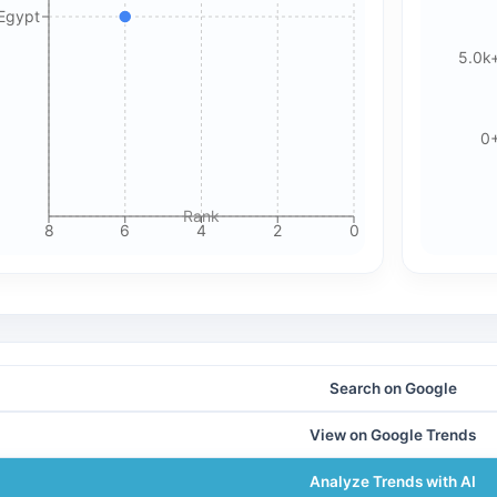
 Egypt
Please review our privacy policy for more details.
5.0k
0
Rank
8
6
4
2
0
Search on Google
View on Google Trends
Analyze Trends with AI