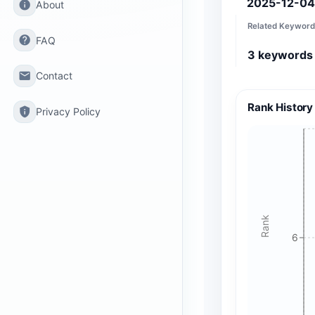
2025-12-04
info
About
Related Keyword
help
FAQ
3
keywords
email
Contact
Rank History
privacy_tip
Privacy Policy
Rank
6