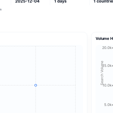
2025-12-04
1
days
1
countri
s
Volume H
20.0k
Search Volume
15.0k
10.0k
5.0k