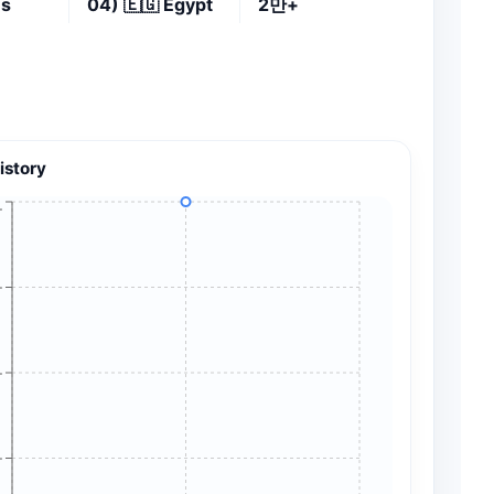
es
04)
🇪🇬
Egypt
2만+
istory
+
+
+
+