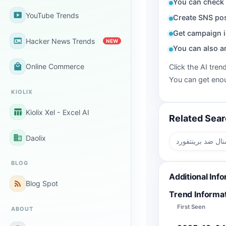
You can check 
smart_display
YouTube Trends
Create SNS pos
Get campaign i
terminal
Hacker News Trends
NEW
You can also a
local_mall
Online Commerce
Click the AI tren
You can get enou
KIOLIX
table_chart
Kiolix Xel - Excel AI
Related Sea
business
Daolix
ال ضد برينتفورد
BLOG
Additional Inf
rss_feed
Blog Spot
Trend Informa
First Seen
ABOUT