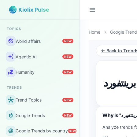
menu
Kiolix Pulse
TOPICS
Home
Google Trend
chevron_right
travel_explore
World affairs
NEW
← Back to Trend
auto_awesome
Agentic AI
NEW
volunteer_activism
Humanity
NEW
رينتفورد
TRENDS
hub
Trend Topics
NEW
whatshot
Google Trends
NEW
language
Google Trends by country
NEW