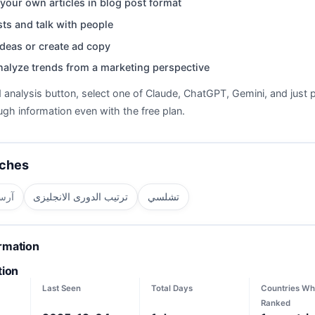
your own articles in blog post format
ts and talk with people
deas or create ad copy
nalyze trends from a marketing perspective
d analysis button, select one of Claude, ChatGPT, Gemini, and just p
gh information even with the free plan.
rches
تشلسي
ترتيب الدورى الانجليزى
آرسن
ormation
tion
Last Seen
Total Days
Countries Wh
Ranked