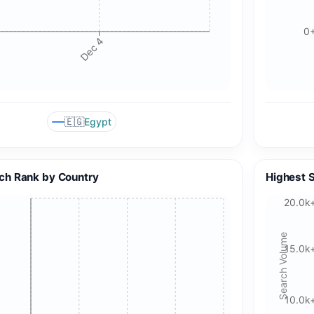
0
Dec 4
🇪🇬
Egypt
ch Rank by Country
Highest 
🍪 Cookie & ad choices
20.0k
On the web, Google AdSense and GA4 may use cookies and
similar technologies. In apps, Google AdMob and Firebase
Search Volume
Analytics may use device identifiers. See our Privacy Policy
15.0k
for details.
10.0k
Accept All Cookies
Accept Essential Only