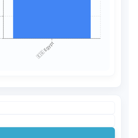
+
+
🇪🇬 Egypt