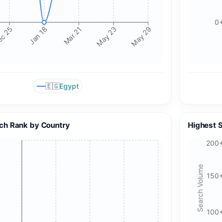
0
c 25
Jan 18
Mar 21
May 23
May 29
🇪🇬
Egypt
ch Rank by Country
Highest 
🍪 Cookie & ad choices
200
On the web, Google AdSense and GA4 may use cookies and
Search Volume
similar technologies. In apps, Google AdMob and Firebase
150
Analytics may use device identifiers. See our Privacy Policy
for details.
100