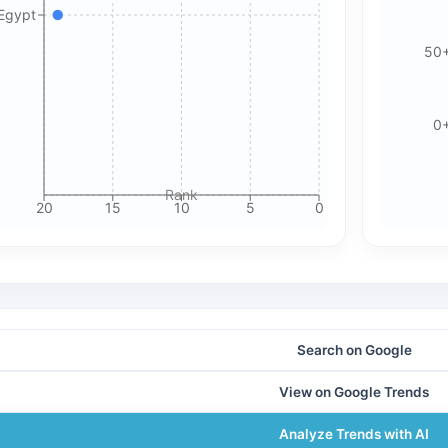
Accept All Cookies
Accept Essential Only
 Egypt
50
Please review our privacy policy for more details.
0
Rank
20
15
10
5
0
Search on Google
View on Google Trends
Analyze Trends with AI