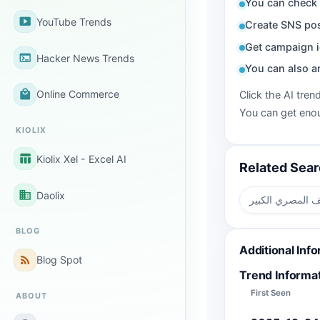
You can check 
smart_display
YouTube Trends
Create SNS pos
Get campaign i
terminal
Hacker News Trends
You can also a
local_mall
Online Commerce
Click the AI tren
You can get enou
KIOLIX
table_chart
Kiolix Xel - Excel AI
Related Sea
business
Daolix
ف المصري الكبير
BLOG
Additional Inf
rss_feed
Blog Spot
Trend Informa
First Seen
ABOUT