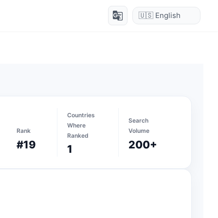
g_translate
Countries
Search
Where
Rank
Volume
Ranked
#19
200+
1