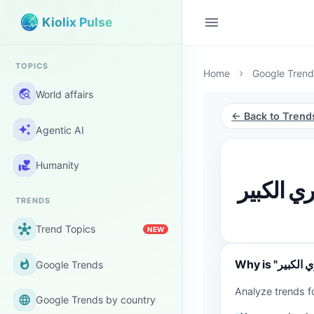
menu
Kiolix Pulse
TOPICS
Home
Google Trend
chevron_right
travel_explore
World affairs
← Back to Trend
auto_awesome
Agentic AI
volunteer_activism
Humanity
ي الكبير
TRENDS
hub
Trend Topics
NEW
whatshot
Google Trends
language
Google Trends by country