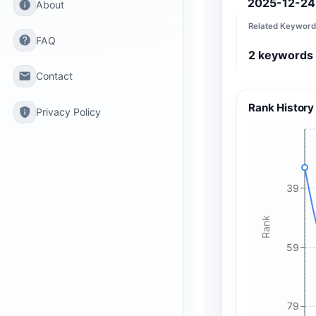
2025-12-24
info
About
Related Keyword
help
FAQ
2
keywords
email
Contact
Rank History
privacy_tip
Privacy Policy
39
Rank
59
79