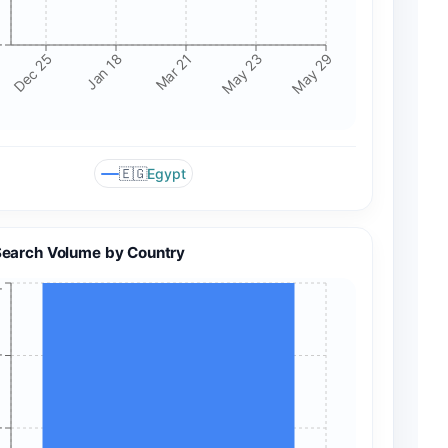
+
Dec 25
Jan 18
Mar 21
May 23
May 29
🇪🇬
Egypt
Search Volume by Country
+
+
+