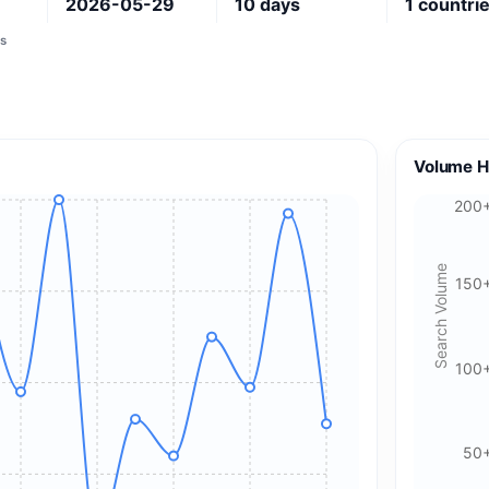
2026-05-29
10
days
1
countri
s
Volume H
200
Search Volume
150
100
50