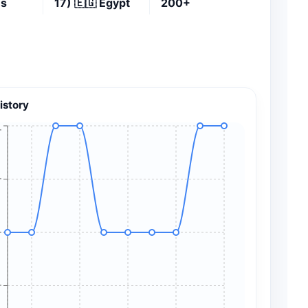
es
17)
🇪🇬
Egypt
200+
istory
+
+
+
+