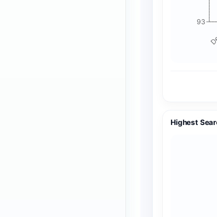
93
De
Highest Sear