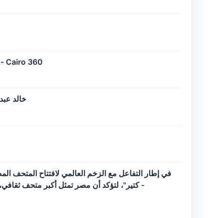
دليل زيارة المتحف المصري الكبير لأول مرة 2026.. كل اللي محتاج تعرفه قبل ما ت - Cairo 360
خالد عبد
في إطار التفاعل مع الزخم العالمي لافتتاح المتحف الم
كتير"، لتؤكد أن مصر تمثل أكبر متحف ثقافي -