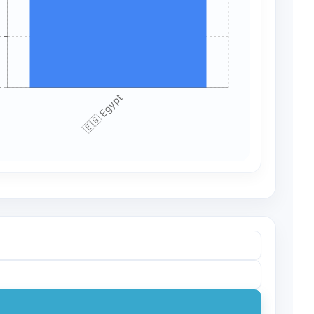
+
+
🇪🇬 Egypt