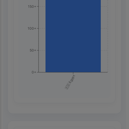
150+
100+
50+
0+
🇪🇬 Egypt