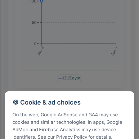
100+
50+
0+
Jan 3
Jan 2
🇪🇬
Egypt
🍪 Cookie & ad choices
Highest Search Rank by Country
On the web, Google AdSense and GA4 may use
cookies and similar technologies. In apps, Google
AdMob and Firebase Analytics may use device
identifiers. See our Privacy Policy for details.