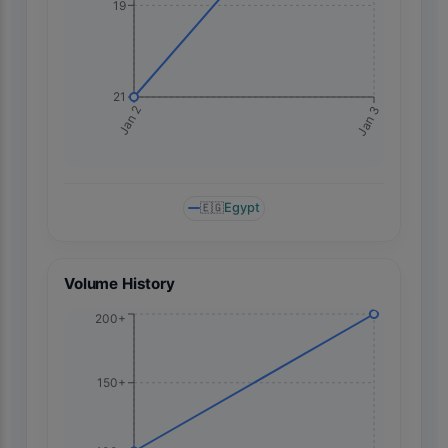
19
21
Jan 3
Jan 2
🇪🇬
Egypt
Volume History
200+
150+