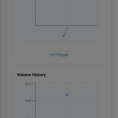
Nov 17
🇪🇬
Egypt
Volume History
600+
450+