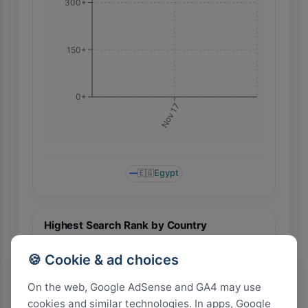
300+
150+
0+
Nov 17
🇪🇬
Egypt
Highest Search Rank by Country
🍪 Cookie & ad choices
On the web, Google AdSense and GA4 may use
cookies and similar technologies. In apps, Google