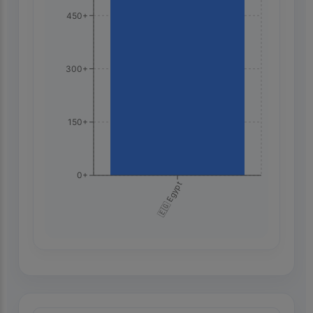
450+
300+
150+
0+
🇪🇬 Egypt