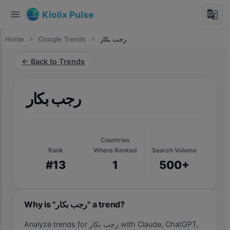
menu
g_translate
Kiolix Pulse
Home
chevron_right
Google Trends
chevron_right
رجب بكار
← Back to Trends
رجب بكار
Countries
Rank
Where Ranked
Search Volume
#13
1
500+
Why is "رجب بكار" a trend?
Analyze trends for رجب بكار with Claude, ChatGPT,