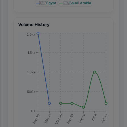
🇪🇬
Egypt
🇸🇦
Saudi Arabia
Volume History
2.0k+
1.5k+
1.0k+
500+
0+
Jul 13
Mar 10
Mar 11
Mar 30
Mar 31
May 6
Jul 8