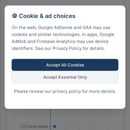
🍪 Cookie & ad choices
🇪🇬
Egypt
🇸🇦
Saudi Arabia
On the web, Google AdSense and GA4 may use
cookies and similar technologies. In apps, Google
Highest Search Rank by Country
AdMob and Firebase Analytics may use device
identifiers. See our Privacy Policy for details.
Accept All Cookies
Accept Essential Only
🇪🇬 Egypt
Please review our privacy policy for more details.
🇸🇦 Saudi Arabia