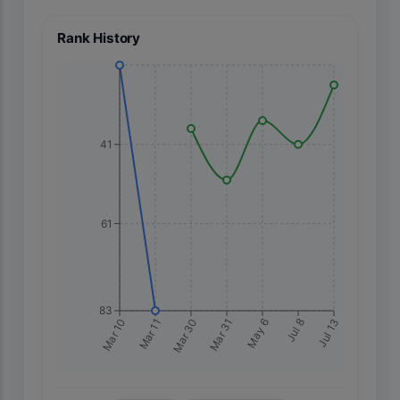
Rank History
41
61
83
Jul 13
Mar 10
Mar 11
Mar 30
Mar 31
May 6
Jul 8