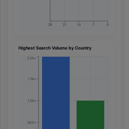
28
21
14
7
0
Highest Search Volume by Country
2.0k+
1.5k+
1.0k+
500+