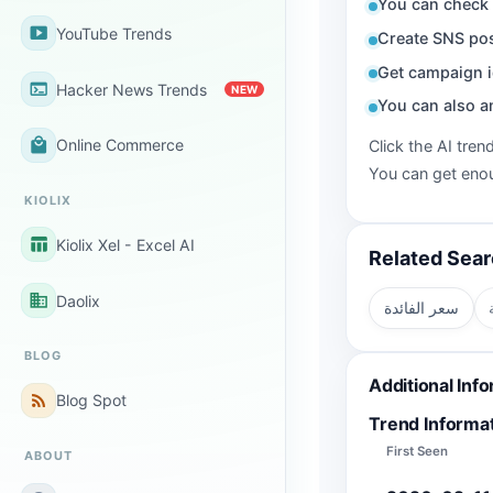
You can check 
smart_display
YouTube Trends
Create SNS pos
Get campaign i
terminal
Hacker News Trends
NEW
You can also a
local_mall
Online Commerce
Click the AI tren
You can get enou
KIOLIX
table_chart
Kiolix Xel - Excel AI
Related Sea
business
Daolix
سعر الفائدة
BLOG
Additional Inf
rss_feed
Blog Spot
Trend Informa
First Seen
ABOUT