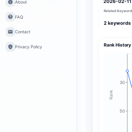
2026-02-11
info
About
Related Keyword
help
FAQ
2
keywords
email
Contact
Rank History
privacy_tip
Privacy Policy
30
Rank
50