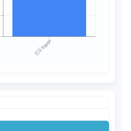
+
+
🇪🇬 Egypt