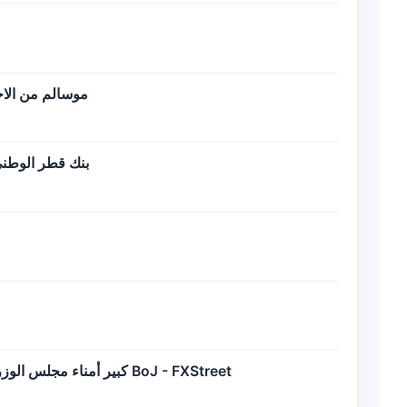
موسالم من الاحت
بنك قطر الوطني
كبير أمناء مجلس الوزراء الياباني كيهارا: تحديد وسائل السياسة النقدية أمر متروك لقرار البنك المركزي الياباني BoJ - FXStreet