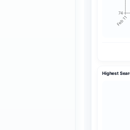
74
Feb 11
Highest Sear