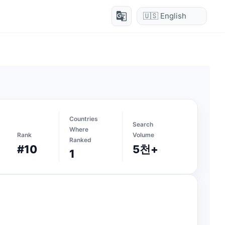
g_translate
Countries
Search
Where
Rank
Volume
Ranked
#10
5천+
1