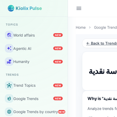
menu
Kiolix Pulse
TOPICS
Home
Google Trend
chevron_right
travel_explore
World affairs
NEW
← Back to Trend
auto_awesome
Agentic AI
NEW
volunteer_activism
Humanity
NEW
ة نقدية
TRENDS
hub
Trend Topics
NEW
whatshot
Google Trends
NEW
language
Google Trends by country
NEW