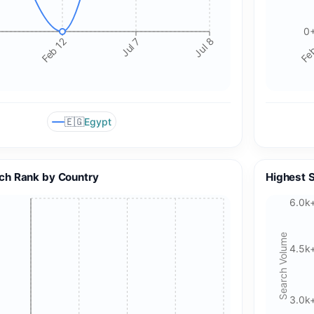
0
Feb 12
Jul 7
Jul 8
Feb
🇪🇬
Egypt
🍪 Cookie & ad choices
ch Rank by Country
Highest 
6.0k
On the web, Google AdSense and GA4 may use cookies and
similar technologies. In apps, Google AdMob and Firebase
Search Volume
Analytics may use device identifiers. See our Privacy Policy
4.5k
for details.
Accept All Cookies
Accept Essential Only
3.0k