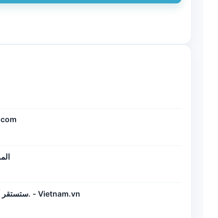
عاجل: م - Investing.com
المر
ستستقر أسعار الصرف وأسعار الفائدة إذا استمر الاحتياطي الفيدرالي في تخفيف السياسة النقدية. - Vietnam.vn