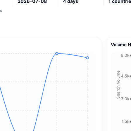
2026-07-08
4
days
1
countri
s
Volume H
6.0k
Search Volume
4.5k
3.0k
1.5k