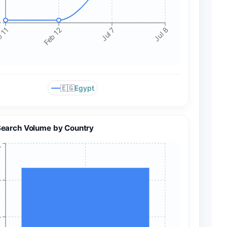
+
 11
Feb 12
Jul 7
Jul 8
🇪🇬
Egypt
Search Volume by Country
+
+
+