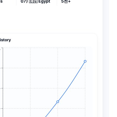
es
07)
🇪🇬
Egypt
5천+
istory
+
+
+
+