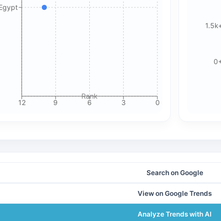
 Egypt
Please review our privacy policy for more details.
1.5k
0
Rank
12
9
6
3
0
Search on Google
View on Google Trends
Analyze Trends with AI