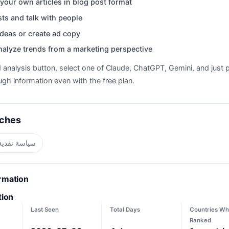
your own articles in blog post format
ts and talk with people
deas or create ad copy
nalyze trends from a marketing perspective
d analysis button, select one of Claude, ChatGPT, Gemini, and just p
gh information even with the free plan.
rches
سياسة نقدية
ormation
tion
Last Seen
Total Days
Countries Wh
Ranked