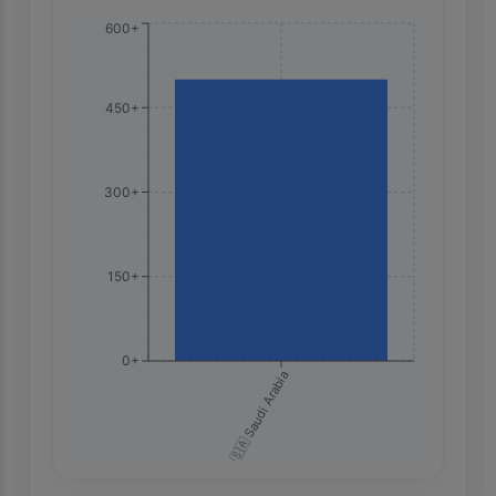
600+
450+
300+
150+
0+
🇸🇦 Saudi Arabia