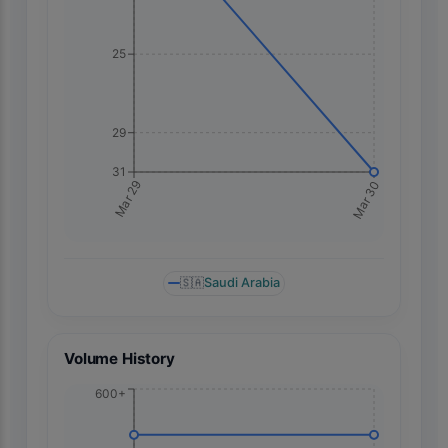
25
29
31
Mar 30
Mar 29
🇸🇦
Saudi Arabia
Volume History
600+