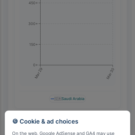
450+
300+
150+
0+
Mar 30
Mar 29
🇸🇦
Saudi Arabia
🍪 Cookie & ad choices
Highest Search Rank by Country
On the web, Google AdSense and GA4 may use