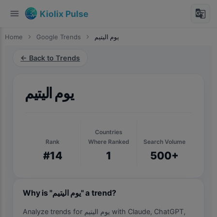
menu
g_translate
Kiolix Pulse
Home
chevron_right
Google Trends
chevron_right
يوم اليتيم
← Back to Trends
يوم اليتيم
Countries
Rank
Where Ranked
Search Volume
#14
1
500+
Why is "يوم اليتيم" a trend?
Analyze trends for يوم اليتيم with Claude, ChatGPT,