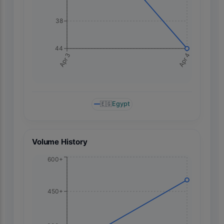
38
44
Apr 4
Apr 3
🇪🇬
Egypt
Volume History
600+
450+