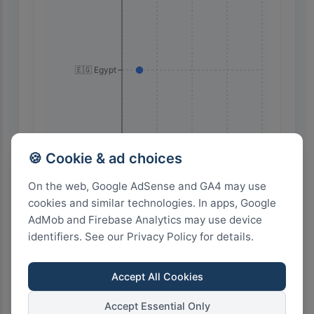
🇪🇬 Egypt
🍪 Cookie & ad choices
On the web, Google AdSense and GA4 may use
16
12
8
4
0
cookies and similar technologies. In apps, Google
AdMob and Firebase Analytics may use device
identifiers. See our Privacy Policy for details.
Highest Search Volume by Country
Accept All Cookies
600+
Accept Essential Only