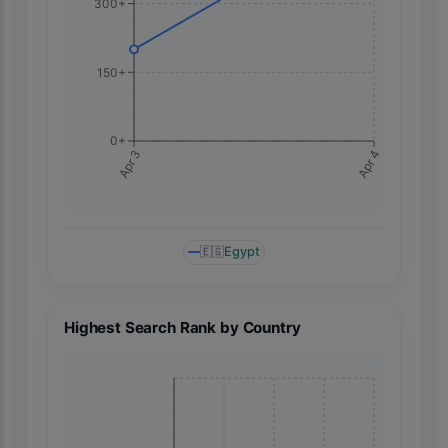
300+
150+
0+
Apr 4
Apr 3
🇪🇬
Egypt
Highest Search Rank by Country