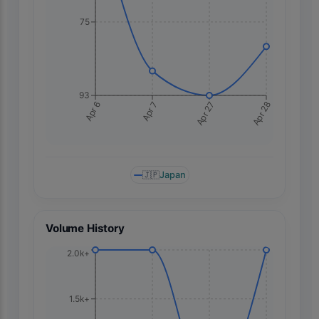
75
93
Apr 28
Apr 6
Apr 7
Apr 27
🇯🇵
Japan
Volume History
2.0k+
1.5k+