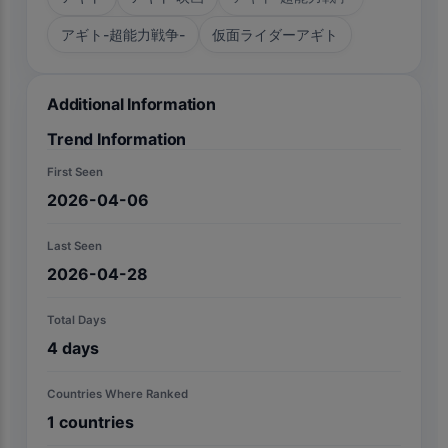
アギト-超能力戦争-
仮面ライダーアギト
Additional Information
Trend Information
First Seen
2026-04-06
Last Seen
2026-04-28
Total Days
4
days
Countries Where Ranked
1
countries