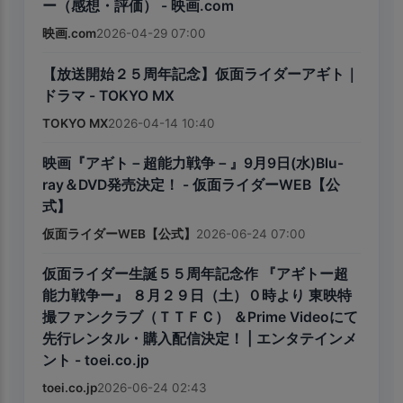
ー（感想・評価） - 映画.com
映画.com
2026-04-29 07:00
【放送開始２５周年記念】仮面ライダーアギト｜
ドラマ - TOKYO MX
TOKYO MX
2026-04-14 10:40
映画『アギト－超能力戦争－』9月9日(水)Blu-
ray＆DVD発売決定！ - 仮面ライダーWEB【公
式】
仮面ライダーWEB【公式】
2026-06-24 07:00
仮面ライダー生誕５５周年記念作 『アギトー超
能力戦争ー』 ８月２９日（土）０時より 東映特
撮ファンクラブ（ＴＴＦＣ） ＆Prime Videoにて
先行レンタル・購入配信決定！ | エンタテインメ
ント - toei.co.jp
toei.co.jp
2026-06-24 02:43