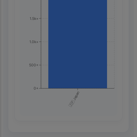
1.5k+
1.0k+
500+
0+
🇯🇵 Japan