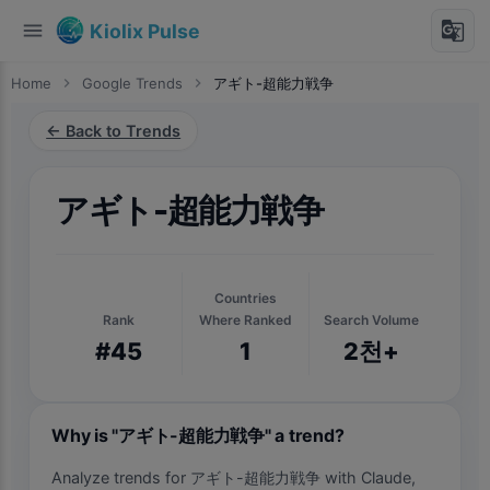
menu
g_translate
Kiolix Pulse
Home
chevron_right
Google Trends
chevron_right
アギト-超能力戦争
← Back to Trends
アギト-超能力戦争
Countries
Rank
Where Ranked
Search Volume
#45
1
2천+
Why is "アギト-超能力戦争" a trend?
Analyze trends for アギト-超能力戦争 with Claude,