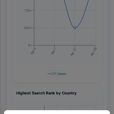
1.0k+
500+
0+
Apr 28
Apr 6
Apr 7
Apr 27
🇯🇵
Japan
Highest Search Rank by Country