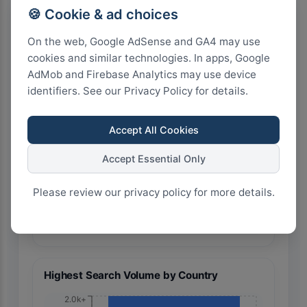
🍪 Cookie & ad choices
On the web, Google AdSense and GA4 may use
cookies and similar technologies. In apps, Google
AdMob and Firebase Analytics may use device
identifiers. See our Privacy Policy for details.
🇯🇵 Japan
Accept All Cookies
Accept Essential Only
Please review our privacy policy for more details.
60
45
30
15
0
Highest Search Volume by Country
2.0k+