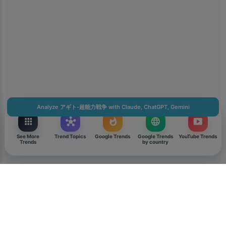
Get the Kiolix Pulse app
Install the mobile app for faster access to trends and
shortcuts to the features you use most.
You can get notifications for heavily searched trends. We
keep notification volume low.
Don't show for 24 hours
Analyze アギト-超能力戦争 with Claude, ChatGPT, Gemini
Download
apps
hub
whatshot
language
smart_display
Close
See More
Trend Topics
Google Trends
Google Trends
YouTube Trends
Trends
by country