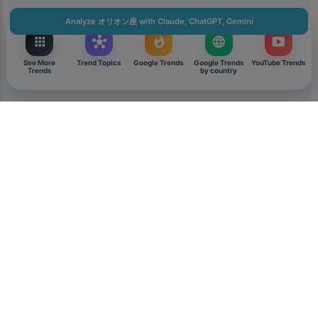
Analyze オリオン座 with Claude, ChatGPT, Gemini
Download
apps
hub
whatshot
language
smart_display
Close
See More
Trend Topics
Google Trends
Google Trends
YouTube Trends
Trends
by country