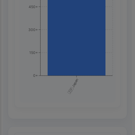
450+
300+
150+
0+
🇯🇵 Japan