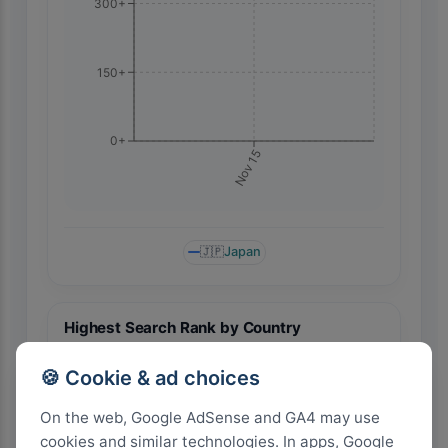
300+
150+
0+
Nov 15
🇯🇵
Japan
Highest Search Rank by Country
🍪 Cookie & ad choices
On the web, Google AdSense and GA4 may use
cookies and similar technologies. In apps, Google