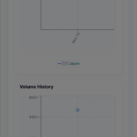
Nov 15
🇯🇵
Japan
Volume History
600+
450+