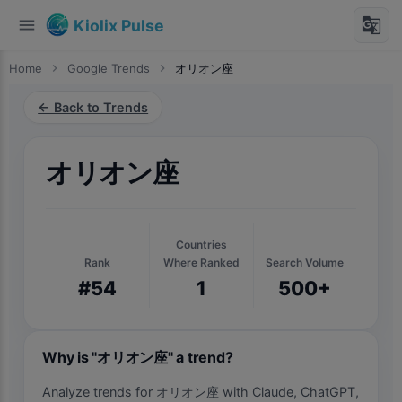
menu
g_translate
Kiolix Pulse
Home
chevron_right
Google Trends
chevron_right
オリオン座
← Back to Trends
オリオン座
Countries
Rank
Where Ranked
Search Volume
#54
1
500+
Why is "オリオン座" a trend?
Analyze trends for オリオン座 with Claude, ChatGPT,