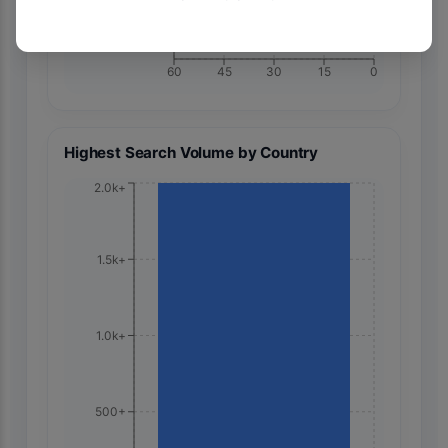
60
45
30
15
0
Highest Search Volume by Country
2.0k+
1.5k+
1.0k+
500+