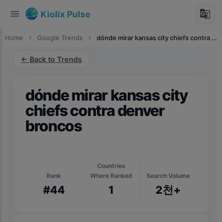
menu
g_translate
Kiolix Pulse
Home
chevron_right
Google Trends
chevron_right
dónde mirar kansas city chiefs contra denver broncos
← Back to Trends
dónde mirar kansas city
chiefs contra denver
broncos
Countries
Rank
Where Ranked
Search Volume
#44
1
2천+