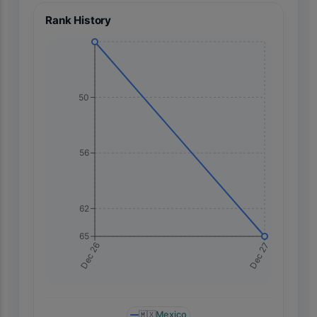
Rank History
50
56
62
65
Dec 27
Dec 26
🇲🇽
Mexico