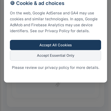
🍪 Cookie & ad choices
On the web, Google AdSense and GA4 may use
7.5k+
cookies and similar technologies. In apps, Google
AdMob and Firebase Analytics may use device
identifiers. See our Privacy Policy for details.
5.0k+
Accept All Cookies
2.5k+
Accept Essential Only
Please review our privacy policy for more details.
0+
🇯🇵 Japan