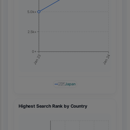
5.0k+
2.5k+
0+
Jan 24
Jan 23
🇯🇵
Japan
Highest Search Rank by Country