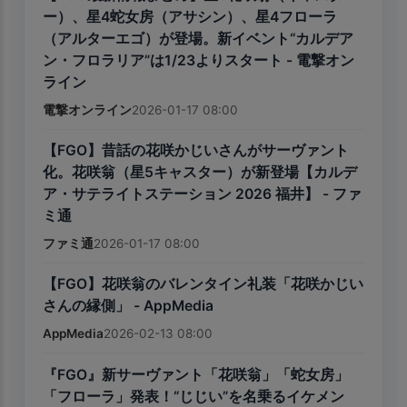
ー）、星4蛇女房（アサシン）、星4フローラ
（アルターエゴ）が登場。新イベント“カルデア
ン・フロラリア”は1/23よりスタート - 電撃オン
ライン
電撃オンライン
2026-01-17 08:00
【FGO】昔話の花咲かじいさんがサーヴァント
化。花咲翁（星5キャスター）が新登場【カルデ
ア・サテライトステーション 2026 福井】 - ファ
ミ通
ファミ通
2026-01-17 08:00
【FGO】花咲翁のバレンタイン礼装「花咲かじい
さんの縁側」 - AppMedia
AppMedia
2026-02-13 08:00
『FGO』新サーヴァント「花咲翁」「蛇女房」
「フローラ」発表！“じじい”を名乗るイケメン