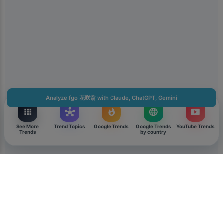
Get the Kiolix Pulse app
Install the mobile app for faster access to trends and
shortcuts to the features you use most.
You can get notifications for heavily searched trends. We
keep notification volume low.
Don't show for 24 hours
Analyze fgo 花咲翁 with Claude, ChatGPT, Gemini
Download
apps
hub
whatshot
language
smart_display
Close
See More
Trend Topics
Google Trends
Google Trends
YouTube Trends
Trends
by country