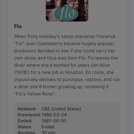
Flo
When Polly Holliday's sassy character Florence
"Flo" Jean Castleberry became hugely popular,
producers decided to see if she could carry her
own show, and thus was born Flo. Flo leaves the
diner where she'd worked for years (on Alice
(1976)) for a new job in Houston. En route, she
impulsively decides to purchase, restore, and run
a diner she'd known growing up, renaming it
"Flo's Yellow Rose".
Network
:
CBS
(United States)
Premiered
:
1980-03-24
Ended
:
1981-06-30
Status
:
Ended
Runtime
:
30
min