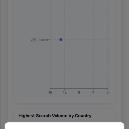
🇯🇵 Japan
16
12
8
4
0
Highest Search Volume by Country
10.0k+