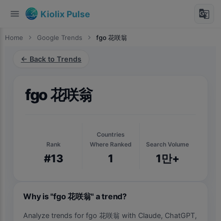
menu
g_translate
Kiolix Pulse
Home
chevron_right
Google Trends
chevron_right
fgo 花咲翁
← Back to Trends
fgo 花咲翁
Countries
Rank
Where Ranked
Search Volume
#13
1
1만+
Why is "fgo 花咲翁" a trend?
Analyze trends for fgo 花咲翁 with Claude, ChatGPT,