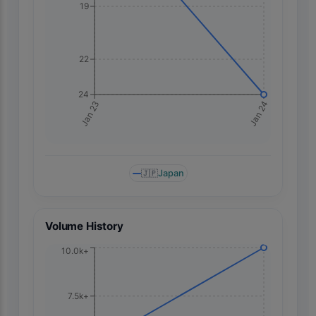
19
22
24
Jan 24
Jan 23
🇯🇵
Japan
Volume History
10.0k+
7.5k+