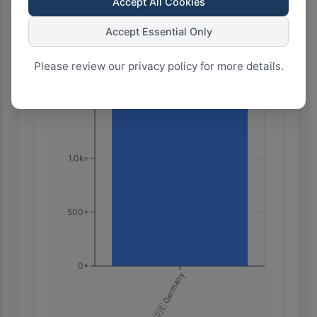
Accept All Cookies
Highest Search Volume by Country
Accept Essential Only
2.0k+
Please review our privacy policy for more details.
1.5k+
1.0k+
500+
0+
🇩🇪 Germany