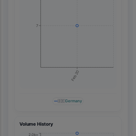
7
Feb 20
🇩🇪
Germany
Volume History
2.0k+