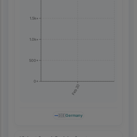
1.5k+
1.0k+
500+
0+
Feb 20
🇩🇪
Germany