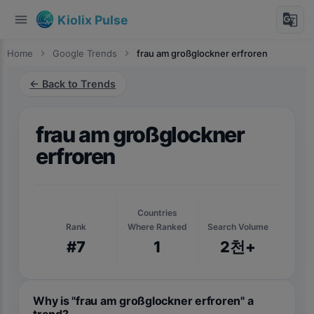
menu
g_translate
Kiolix Pulse
Home
chevron_right
Google Trends
chevron_right
frau am großglockner erfroren
← Back to Trends
frau am großglockner
erfroren
Countries
Rank
Where Ranked
Search Volume
#7
1
2천+
Why is "frau am großglockner erfroren" a
trend?