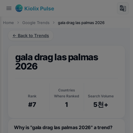
menu
g_translate
Kiolix Pulse
Home
chevron_right
Google Trends
chevron_right
gala drag las palmas 2026
← Back to Trends
gala drag las palmas
2026
Countries
Rank
Where Ranked
Search Volume
#7
1
5천+
Why is "gala drag las palmas 2026" a trend?