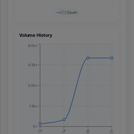
🇪🇸
Spain
Volume History
6.0k+
4.5k+
3.0k+
1.5k+
0+