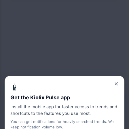
×
📱
Get the Kiolix Pulse app
Install the mobile app for faster access to trends and
shortcuts to the features you use most.
You can get notifications for heavily searched trends. We
keep notification volume low.