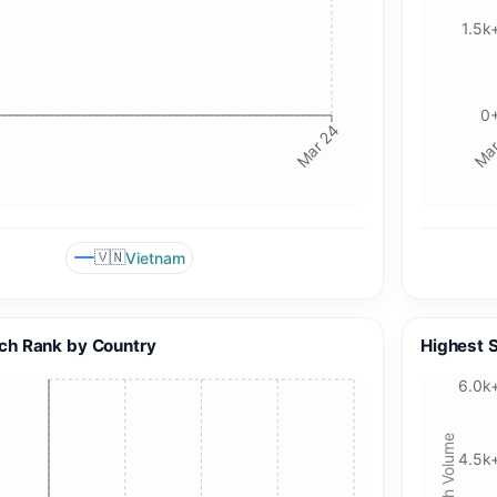
1.5k
0
Mar 24
Mar
🇻🇳
Vietnam
ch Rank by Country
Highest 
6.0k
Search Volume
4.5k