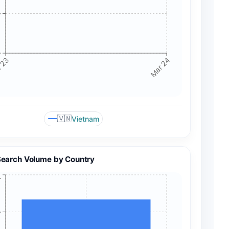
+
+
 23
Mar 24
🇻🇳
Vietnam
Search Volume by Country
+
+