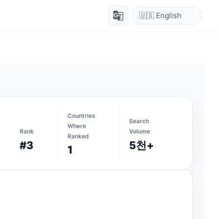
g_translate
Countries
Search
Where
Rank
Volume
Ranked
#3
5천+
1