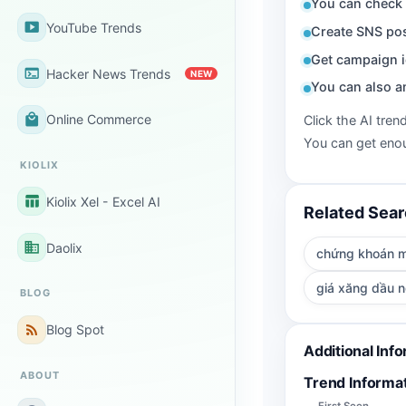
You can check 
smart_display
YouTube Trends
Create SNS pos
Get campaign i
terminal
Hacker News Trends
NEW
You can also a
local_mall
Online Commerce
Click the AI tren
You can get enou
KIOLIX
table_chart
Kiolix Xel - Excel AI
Related Sea
business
Daolix
chứng khoán 
giá xăng dầu 
BLOG
rss_feed
Blog Spot
Additional Inf
ABOUT
Trend Informa
First Seen