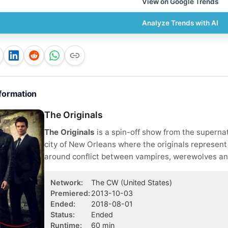
View on Google Trends
Analyze Trends with AI
formation
The Originals
The Originals
is a spin-off show from the supern
city of New Orleans where the originals represent
around conflict between vampires, werewolves and 
Network
:
The CW
(United States)
Premiered
:
2013-10-03
Ended
:
2018-08-01
Status
:
Ended
Runtime
:
60
min