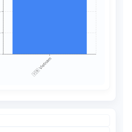
+
+
+
🇻🇳 Vietnam