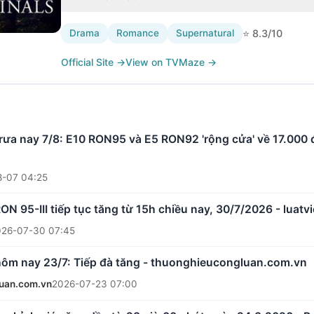
Drama
Romance
Supernatural
⭐
8.3
/10
Official Site
→
View on TVMaze
→
rưa nay 7/8: E10 RON95 và E5 RON92 'rộng cửa' về 17.000 đồ
-07 04:25
ON 95-III tiếp tục tăng từ 15h chiều nay, 30/7/2026 - luat
026-07-30 07:45
hôm nay 23/7: Tiếp đà tăng - thuonghieucongluan.com.vn
uan.com.vn
2026-07-23 07:00