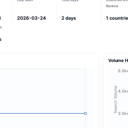
Ranked
3
2026-03-24
2
days
1
countri
s
s
Volume H
6.0k
Search Volume
4.5k
3.0k