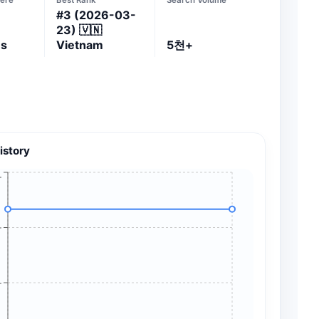
#
3
(2026-03-
23)
🇻🇳
es
Vietnam
5천+
istory
+
+
+