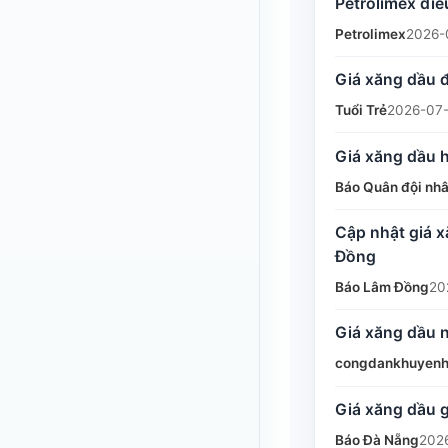
Petrolimex điề
Petrolimex
2026-
Giá xăng dầu đ
Tuổi Trẻ
2026-07-
Giá xăng dầu 
Báo Quân đội nh
Cập nhật giá x
Đồng
Báo Lâm Đồng
20
Giá xăng dầu 
congdankhuyenh
Giá xăng dầu 
Báo Đà Nẵng
202