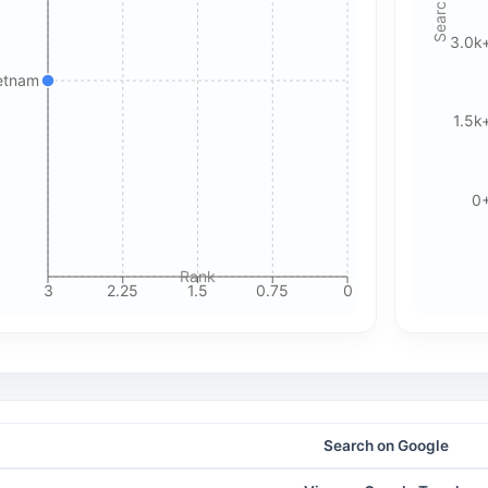
3.0k
🍪 Cookie & ad choices
ietnam
On the web, Google AdSense and GA4 may use cookies and
1.5k
similar technologies. In apps, Google AdMob and Firebase
Analytics may use device identifiers. See our Privacy Policy
for details.
0
Accept All Cookies
Accept Essential Only
Rank
3
2.25
1.5
0.75
0
Please review our privacy policy for more details.
Search on Google