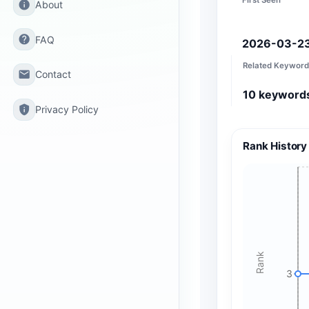
info
About
help
FAQ
2026-03-2
Related Keyword
email
Contact
10
keyword
privacy_tip
Privacy Policy
Rank History
Rank
3