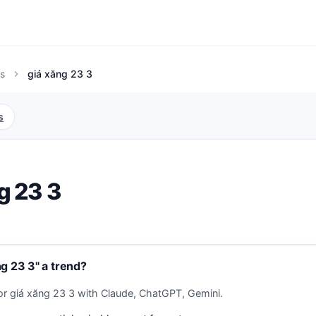
s
giá xăng 23 3
chevron_right
s
g 23 3
ng 23 3" a trend?
or giá xăng 23 3 with Claude, ChatGPT, Gemini.