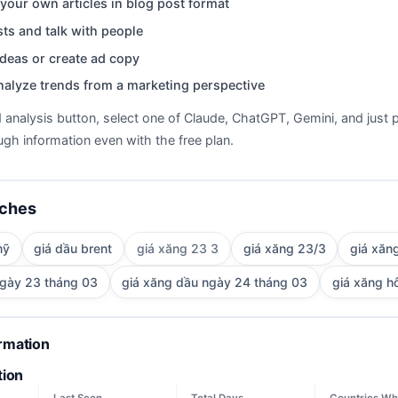
your own articles in blog post format
ts and talk with people
deas or create ad copy
nalyze trends from a marketing perspective
d analysis button, select one of Claude, ChatGPT, Gemini, and just p
gh information even with the free plan.
rches
mỹ
giá dầu brent
giá xăng 23 3
giá xăng 23/3
giá xăn
ngày 23 tháng 03
giá xăng dầu ngày 24 tháng 03
giá xăng h
ormation
tion
Last Seen
Total Days
Countries Wh