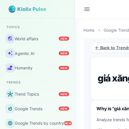
menu
Kiolix Pulse
TOPICS
Home
Google Trend
chevron_right
travel_explore
World affairs
NEW
← Back to Trend
auto_awesome
Agentic AI
NEW
volunteer_activism
Humanity
NEW
giá xăn
TRENDS
hub
Trend Topics
NEW
Why is "giá xă
whatshot
Google Trends
NEW
Analyze trends f
language
Google Trends by country
NEW