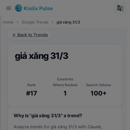
menu
g_translate
Kiolix Pulse
Home
chevron_right
Google Trends
chevron_right
giá xăng 31/3
← Back to Trends
giá xăng 31/3
Countries
Rank
Where Ranked
Search Volume
#17
1
100+
Why is "giá xăng 31/3" a trend?
Analyze trends for giá xăng 31/3 with Claude,