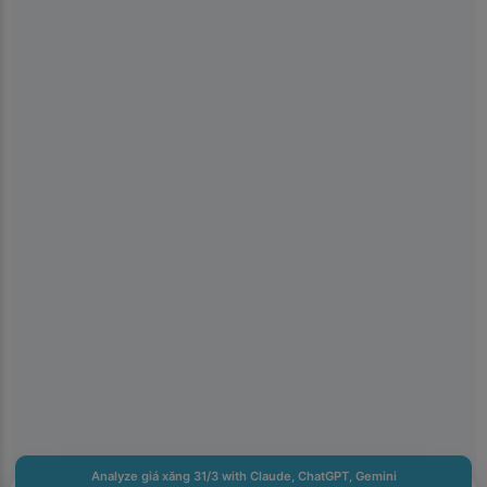
×
📱
Get the Kiolix Pulse app
Install the mobile app for faster access to trends and
shortcuts to the features you use most.
You can get notifications for heavily searched trends. We
keep notification volume low.
Don't show for 24 hours
Analyze giá xăng 31/3 with Claude, ChatGPT, Gemini