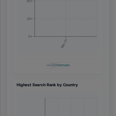
50+
25+
0+
Mar 31
🇻🇳
Vietnam
Highest Search Rank by Country