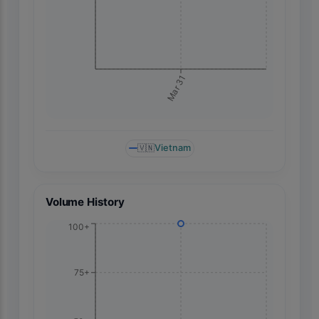
Mar 31
🇻🇳
Vietnam
Volume History
100+
75+