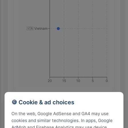
🇻🇳 Vietnam
20
15
10
5
0
🍪 Cookie & ad choices
Highest Search Volume by Country
On the web, Google AdSense and GA4 may use
100+
cookies and similar technologies. In apps, Google
AdMob and Firebase Analytics may use device