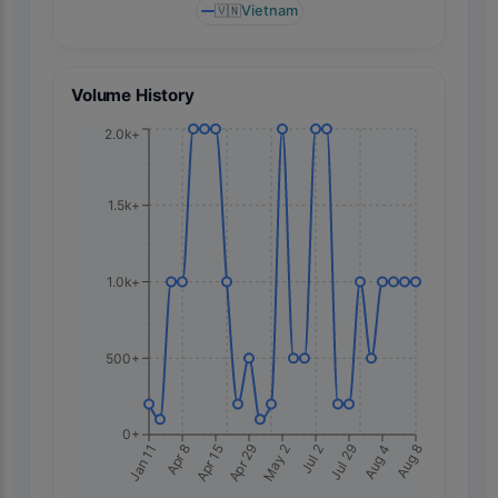
🇻🇳
Vietnam
Volume History
2.0k+
1.5k+
1.0k+
500+
0+
Aug 8
Jan 11
Apr 8
Apr 15
Apr 29
May 2
Jul 2
Jul 29
Aug 4