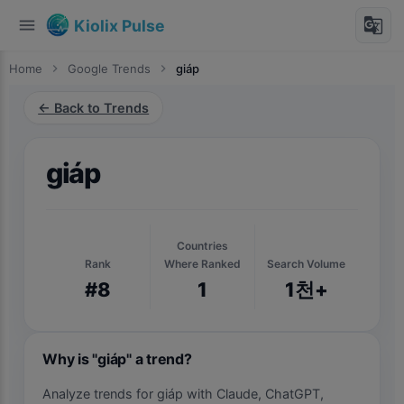
menu
g_translate
Kiolix Pulse
Home
chevron_right
Google Trends
chevron_right
giáp
← Back to Trends
giáp
Countries
Rank
Where Ranked
Search Volume
#8
1
1천+
Why is "giáp" a trend?
Analyze trends for giáp with Claude, ChatGPT,