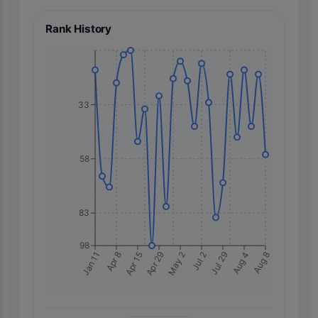
Rank History
33
58
83
98
Aug 8
Jan 11
Apr 8
Apr 15
Apr 29
May 2
Jul 2
Jul 29
Aug 4