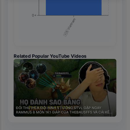
0+
🇻🇳 Vietnam
Related Popular YouTube Videos
🇻🇳
ĐỐI THỦ PICK ĐỘI HÌNH 5 TƯỚNG STVL GẶP NGAY
RAMMUS 6 MÓN 1K1 GIÁP CỦA THEBAUSFFS VÀ CÁI KẾT
CỰC THẢM