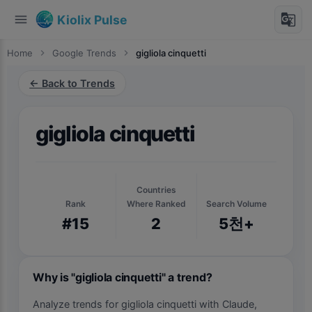
menu
g_translate
Kiolix Pulse
Home
chevron_right
Google Trends
chevron_right
gigliola cinquetti
← Back to Trends
gigliola cinquetti
Countries
Rank
Where Ranked
Search Volume
#15
2
5천+
Why is "gigliola cinquetti" a trend?
Analyze trends for gigliola cinquetti with Claude,