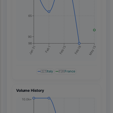
65
90
98
May 15
Jan 31
Feb 1
Feb 15
Feb 16
🇮🇹
Italy
🇫🇷
France
Volume History
10.0k+