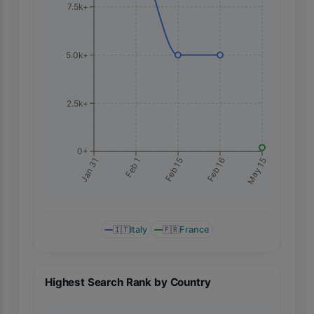
7.5k+
5.0k+
2.5k+
0+
May 15
Jan 31
Feb 1
Feb 15
Feb 16
🇮🇹
Italy
🇫🇷
France
Highest Search Rank by Country