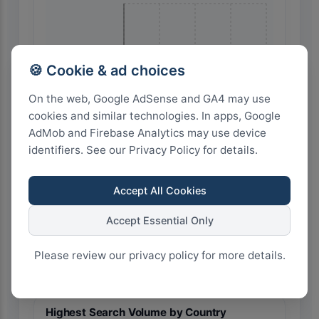
🇮🇹 Italy
🍪 Cookie & ad choices
On the web, Google AdSense and GA4 may use
cookies and similar technologies. In apps, Google
AdMob and Firebase Analytics may use device
identifiers. See our Privacy Policy for details.
🇫🇷 France
Accept All Cookies
Accept Essential Only
Please review our privacy policy for more details.
100
75
50
25
0
Highest Search Volume by Country