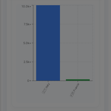
10.0k+
7.5k+
5.0k+
2.5k+
0+
🇮🇹 Italy
🇫🇷 France