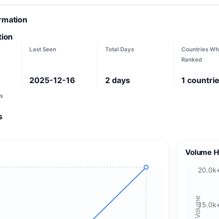
ormation
tion
Last Seen
Total Days
Countries Wh
Ranked
2025-12-16
2
days
1
countri
s
s
Volume H
20.0k
15.0k