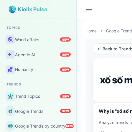
menu
Kiolix Pulse
TOPICS
Home
Google Trend
chevron_right
travel_explore
World affairs
NEW
← Back to Trend
auto_awesome
Agentic AI
NEW
volunteer_activism
Humanity
NEW
xổ số m
TRENDS
hub
Trend Topics
NEW
Why is "xổ số 
whatshot
Google Trends
NEW
Analyze trends f
language
Google Trends by country
NEW