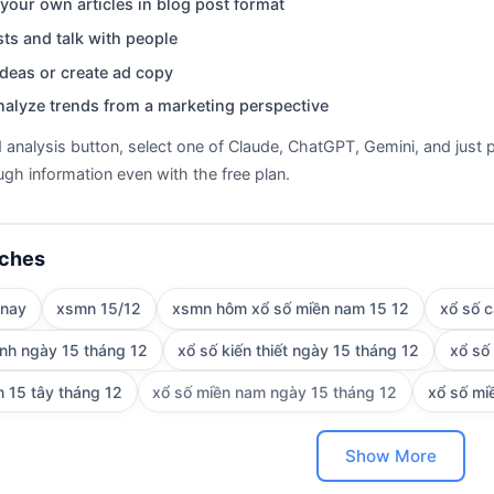
your own articles in blog post format
ts and talk with people
deas or create ad copy
nalyze trends from a marketing perspective
d analysis button, select one of Claude, ChatGPT, Gemini, and just p
gh information even with the free plan.
rches
 nay
xsmn 15/12
xsmn hôm xổ số miền nam 15 12
xổ số 
inh ngày 15 tháng 12
xổ số kiến thiết ngày 15 tháng 12
xổ số
 15 tây tháng 12
xổ số miền nam ngày 15 tháng 12
xổ số mi
Show More