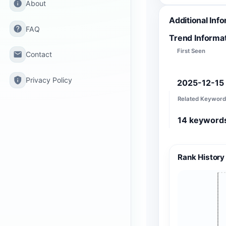
info
About
Additional Inf
help
FAQ
Trend Informa
First Seen
email
Contact
privacy_tip
Privacy Policy
2025-12-15
Related Keyword
14
keyword
Rank History