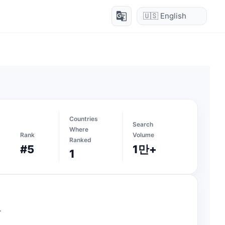
g_translate
Countries
Search
Where
Rank
Volume
Ranked
#5
1만+
1
.