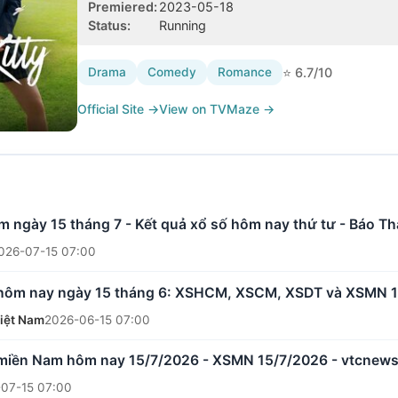
Premiered
:
2023-05-18
Status
:
Running
Drama
Comedy
Romance
⭐
6.7
/10
Official Site
→
View on TVMaze
→
 ngày 15 tháng 7 - Kết quả xổ số hôm nay thứ tư - Báo T
026-07-15 07:00
 hôm nay ngày 15 tháng 6: XSHCM, XSCM, XSDT và XSMN 15
Việt Nam
2026-06-15 07:00
 miền Nam hôm nay 15/7/2026 - XSMN 15/7/2026 - vtcnews
07-15 07:00