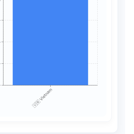
+
+
+
+
+
🇻🇳 Vietnam