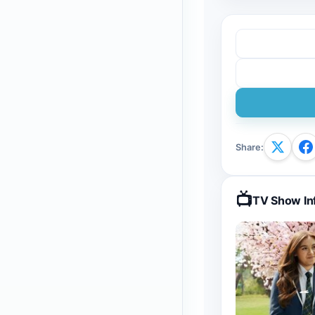
Share
:
📺
TV Show In