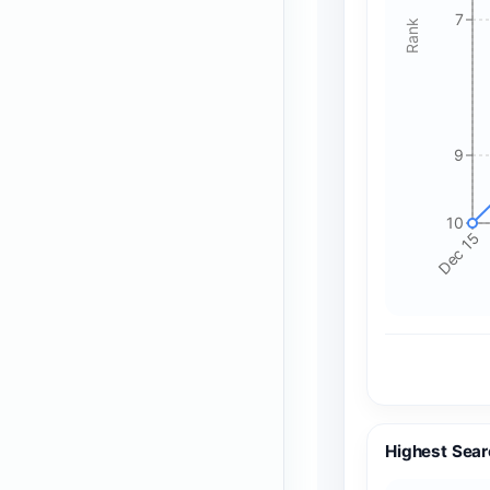
7
Rank
9
10
Dec 15
Highest Sear