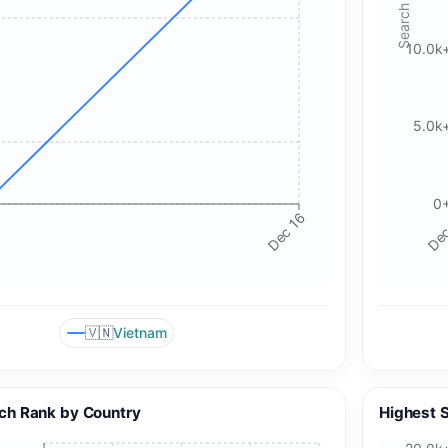
Search Volume
10.0k
5.0k
0
Dec 16
Dec
🇻🇳
Vietnam
ch Rank by Country
Highest 