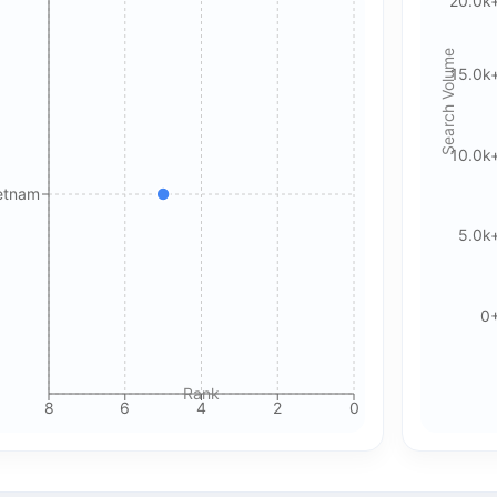
20.0k
Search Volume
15.0k
🍪 Cookie & ad choices
On the web, Google AdSense and GA4 may use cookies and
similar technologies. In apps, Google AdMob and Firebase
10.0k
Analytics may use device identifiers. See our Privacy Policy
ietnam
for details.
5.0k
Accept All Cookies
Accept Essential Only
0
Please review our privacy policy for more details.
Rank
8
6
4
2
0