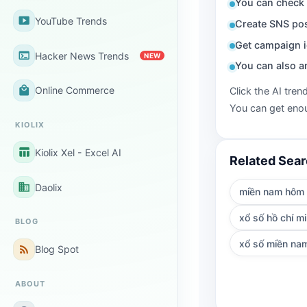
You can check 
smart_display
YouTube Trends
Create SNS pos
Get campaign i
terminal
Hacker News Trends
NEW
You can also a
local_mall
Online Commerce
Click the AI tren
You can get enou
KIOLIX
table_chart
Kiolix Xel - Excel AI
Related Sea
business
Daolix
miền nam hôm
xổ số hồ chí m
BLOG
xổ số miền nam
rss_feed
Blog Spot
ABOUT