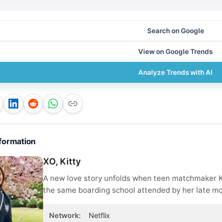
Search on Google
View on Google Trends
Analyze Trends with AI
formation
XO, Kitty
A new love story unfolds when teen matchmaker Ki
the same boarding school attended by her late mo
Network
:
Netflix