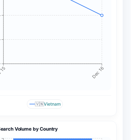
+
+
+
 15
Dec 16
🇻🇳
Vietnam
Search Volume by Country