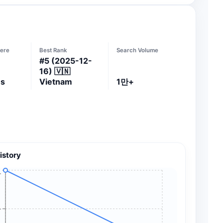
ere
Best Rank
Search Volume
#
5
(2025-12-
16)
🇻🇳
es
Vietnam
1만+
istory
+
+