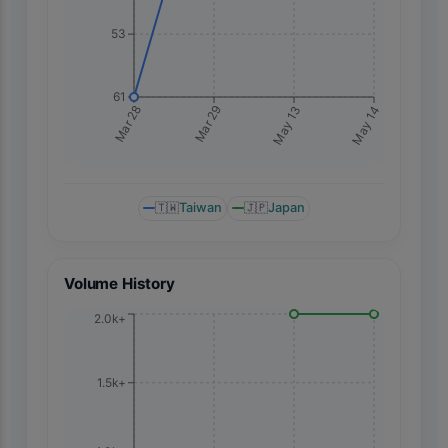
53
61
May 14
Mar 28
Mar 29
May 13
🇹🇼
Taiwan
🇯🇵
Japan
Volume History
2.0k+
1.5k+