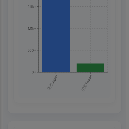
1.5k+
1.0k+
500+
0+
🇯🇵 Japan
🇹🇼 Taiwan