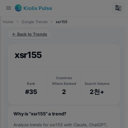
menu
g_translate
Kiolix Pulse
Home
chevron_right
Google Trends
chevron_right
xsr155
← Back to Trends
xsr155
Countries
Rank
Where Ranked
Search Volume
#35
2
2천+
Why is "xsr155" a trend?
Analyze trends for xsr155 with Claude, ChatGPT,