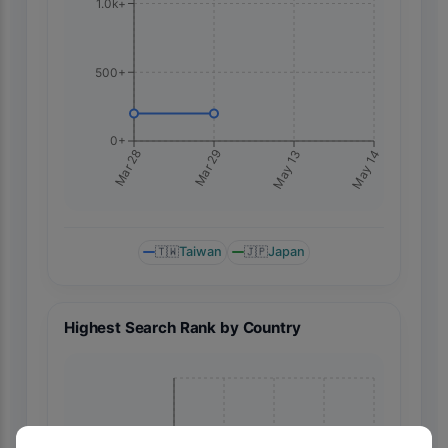
1.0k+
500+
0+
May 14
Mar 28
Mar 29
May 13
🇹🇼
Taiwan
🇯🇵
Japan
Highest Search Rank by Country