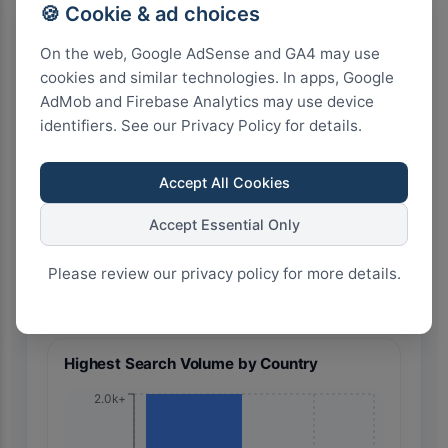
🍪 Cookie & ad choices
🇹🇼 Taiwan
On the web, Google AdSense and GA4 may use
cookies and similar technologies. In apps, Google
AdMob and Firebase Analytics may use device
identifiers. See our Privacy Policy for details.
Accept All Cookies
🇯🇵 Japan
Accept Essential Only
Please review our privacy policy for more details.
36
27
18
9
0
Highest Search Volume by Country
2.0k+