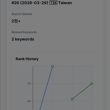
#
26
(2026-03-29)
🇹🇼
Taiwan
Search Volume
2천+
Related Keywords
2
keywords
Rank History
35
44