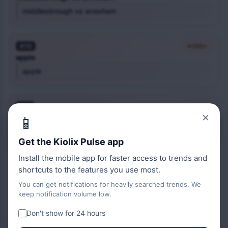
middlesbrough vs wrexham
#
70
100+
🔥
apple
apple
#
71
100+
🔥
×
หน้า
📱
หน้า
Get the Kiolix Pulse app
Install the mobile app for faster access to trends and
shortcuts to the features you use most.
You can get notifications for heavily searched trends. We
keep notification volume low.
Don't show for 24 hours