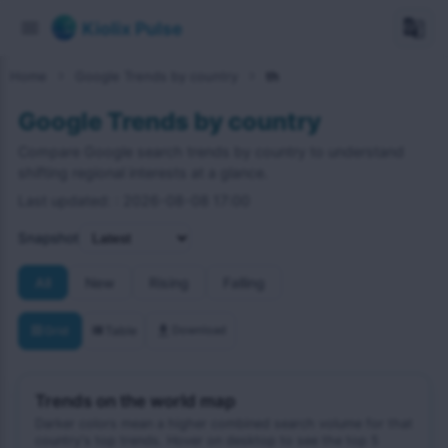
menu
g_translate
Kiolix Pulse
Home
chevron_right
Google Trends by country
chevron_right
th
Google Trends by country
Compare Google search trends by country to understand
shifting regional interests at a glance.
Last updated:
:
2026-08-08 17:00
Snapshot
All
New
Rising
Falling
download
Grid
Table
grid_view
view_list
Download
Trends on the world map
Darker colors mean a higher combined search volume for that
W
country's top trends. Hover on desktop to see the top 5