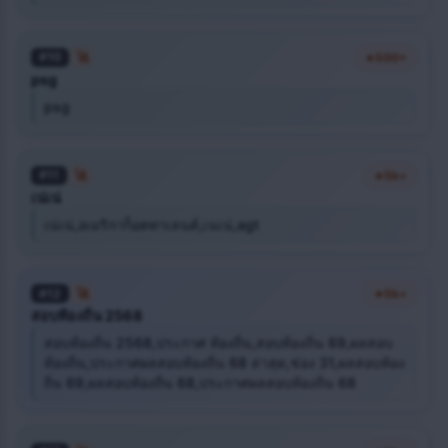
🚀
#
10
500+
🔥
psg
psg
🚀
#
11
5k+
🔥
เน่เน่
เน่เน่,อเมริกาก็อตทาเลนต์,เนเน่,agt
🚀
#
12
5k+
🔥
สอบท้องถิ่น 2568
สอบท้องถิ่น 2568,ประกาศ ท้องถิ่น,สอบท้องถิ่น 69,ผลสอบ
ท้องถิ่น,ประกาศผลสอบท้องถิ่น 68 ล่าสุด,ช่อง 31,ผลสอบท้อง
ถิ่น 69,ผลสอบท้องถิ่น 68,ประกาศผลสอบท้องถิ่น 68