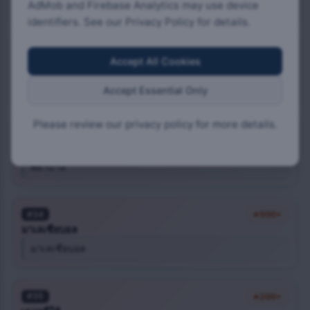
one31,การกราดยิงหมู่,ข่าวด่วน
AdMob and Firebase Analytics may use device
identifiers. See our Privacy Policy for details.
#
32
1k+
🔥
Accept All Cookies
นายกรัฐมนตรี
นายกรัฐมนตรี
Accept Essential Only
Please review our privacy policy for more details.
#
33
500+
🔥
พยาบาล
พยาบาล
#
34
500+
🔥
มาเลเซียบอล
มาเลเซียบอล
#
35
200+
🔥