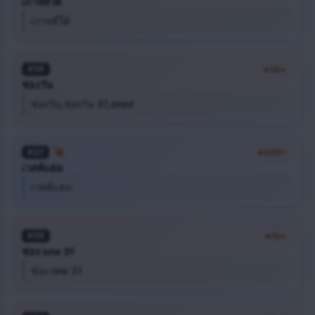
เกาหลีใต้
เกาหลีใต้
#
36
2k+
🔥
ช่องวัน
ช่องวัน,ช่องวัน 31,oned
🚀
#
37
200+
🔥
เวสต์แฮม
เวสต์แฮม
#
38
1k+
🔥
ช่อง one 31
ช่อง one 31