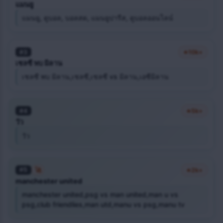
แมนยู
แมนยู, ดูบอล, บอลสด, แมนยูปารีส, ดูบอลออนไลน์
#
3
10k+
🔥
เชลซี พบ มิลาน
เชลซี พบ มิลาน,เชลซี,เชลซี vs มิลาน,เอซีมิลาน
#
4
5k+
🔥
วัว
วัว
🚀
#
5
2k+
🔥
manchester united
manchester united,psg vs man united,man u vs
psg,club friendlies,man utd,manu vs psg,manu tv