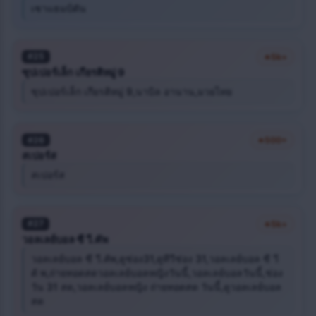
เซาแธมป์ตัน
#
25
5k+
🔥
ซุปเปอร์เล็ก เกียรติหมู่ 9
ซุปเปอร์เล็ก เกียรติหมู่ 9,นาบิล อานาน,มวยไทย
#
26
500+
🔥
สเปอร์ส
สเปอร์ส
#
27
5k+
🔥
วอลเลย์บอล ซี วี.คัพ
วอลเลย์บอล ซี วี.คัพ,ดูช่อง31,ดูทีวีช่อง 31,วอลเลย์บอล ซี วี
คั พ,ถ่ายทอดสดวอลเลย์บอลหญิงวันนี้,วอลเลย์บอลวันนี้,ช่อง
วัน 31 สด,วอลเลย์บอลหญิง ถ่ายทอดสด วันนี้,ดูวอลเลย์บอล
สด