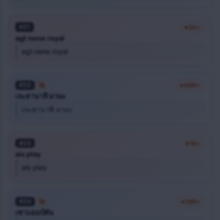
#
21
2k+
🔥
agt nene royal
agt nene royal
🚀
#
22
500+
🔥
เจะฮานาฟี มามะ
เจะฮานาฟี มามะ
#
23
1k+
🔥
ais play
ais play
🚀
#
24
100+
🔥
เซาแธมป์ตัน