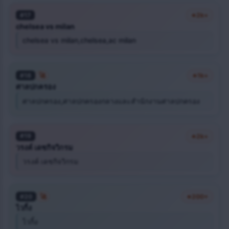
#
17
2k+
🔥
chelsea vs milan
chelsea vs milan,chelsea,ac milan
🚀
#
18
1k+
🔥
ศาลปกครอง
ศาลปกครอง,ศาลปกครองกลางและสำนักงานศาลปกครอง
#
19
2k+
🔥
วรงค์ เดชกิจวิกรม
วรงค์ เดชกิจวิกรม
🚀
#
20
200+
🔥
ไวกิ้ง
ไวกิ้ง